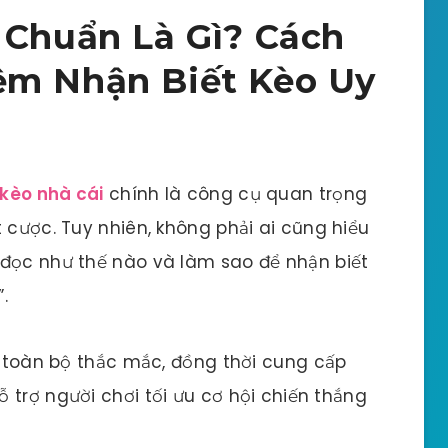
 Chuẩn Là Gì? Cách
ệm Nhận Biết Kèo Uy
kèo nhà cái
chính là công cụ quan trọng
 cược. Tuy nhiên, không phải ai cũng hiểu
 đọc như thế nào và làm sao để nhận biết
.
áp toàn bộ thắc mắc, đồng thời cung cấp
hỗ trợ người chơi tối ưu cơ hội chiến thắng