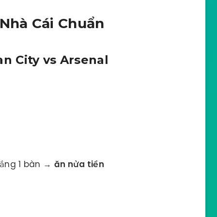
 Nhà Cái Chuẩn
an City vs Arsenal
hắng 1 bàn →
ăn nửa tiền