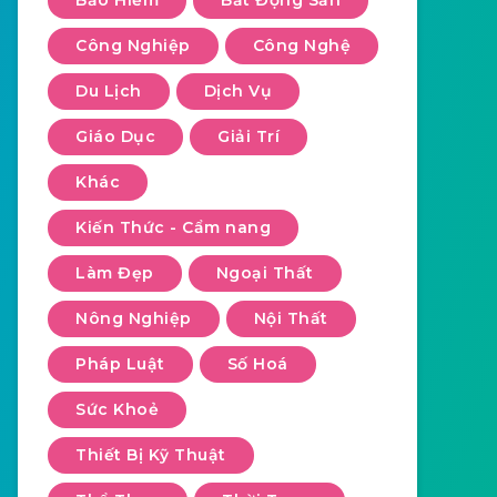
Bảo Hiểm
Bất Động Sản
Công Nghiệp
Công Nghệ
Du Lịch
Dịch Vụ
Giáo Dục
Giải Trí
Khác
Kiến Thức - Cẩm nang
Làm Đẹp
Ngoại Thất
Nông Nghiệp
Nội Thất
Pháp Luật
Số Hoá
Sức Khoẻ
Thiết Bị Kỹ Thuật