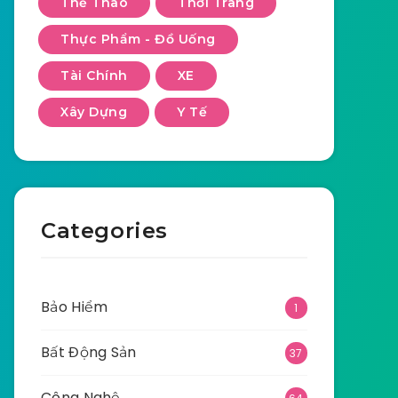
Thể Thao
Thời Trang
Thực Phẩm - Đồ Uống
Tài Chính
XE
Xây Dựng
Y Tế
Categories
Bảo Hiểm
1
Bất Động Sản
37
Công Nghệ