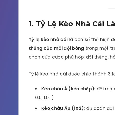
1. Tỷ Lệ Kèo Nhà Cái Là
Tỷ lệ kèo nhà cái
là con số thể hiện
đ
thắng của mỗi đội bóng
trong một trậ
chọn cửa cược phù hợp: đội thắng, hò
Tỷ lệ kèo nhà cái được chia thành 3 lo
Kèo châu Á (kèo chấp):
đội mạnh
0.5, 1.0…)
Kèo châu Âu (1X2):
dự đoán đội 