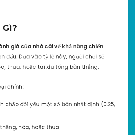
 Gì?
ánh giá của nhà cái về khả năng chiến
n đấu. Dựa vào tỷ lệ này, người chơi sẽ
a, thua; hoặc tài xỉu tổng bàn thắng.
ại chính:
 chấp đội yếu một số bàn nhất định (0.25,
thắng, hòa, hoặc thua