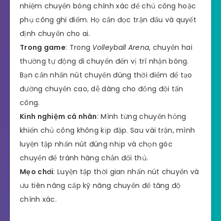
nhiệm chuyền bóng chính xác để chủ công hoặc
phụ công ghi điểm. Họ cần đọc trận đấu và quyết
định chuyền cho ai.
Trong game
: Trong
Volleyball Arena
, chuyền hai
thường tự động di chuyển đến vị trí nhận bóng.
Bạn cần nhấn nút chuyền đúng thời điểm để tạo
đường chuyền cao, dễ dàng cho đồng đội tấn
công.
Kinh nghiệm cá nhân
: Mình từng chuyền hỏng
khiến chủ công không kịp đập. Sau vài trận, mình
luyện tập nhấn nút đúng nhịp và chọn góc
chuyền để tránh hàng chắn đối thủ.
Mẹo chơi
: Luyện tập thời gian nhấn nút chuyền và
ưu tiên nâng cấp kỹ năng chuyền để tăng độ
chính xác.