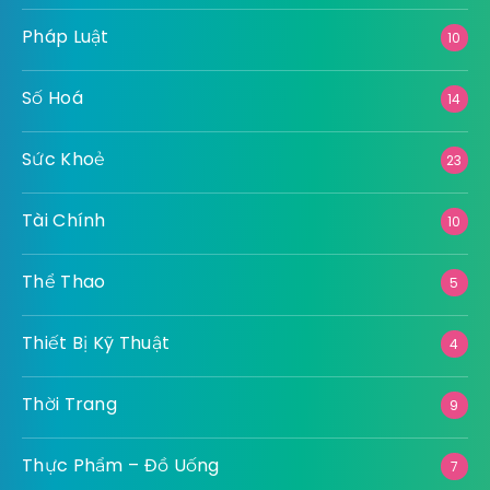
Pháp Luật
10
Số Hoá
14
Sức Khoẻ
23
Tài Chính
10
Thể Thao
5
Thiết Bị Kỹ Thuật
4
Thời Trang
9
Thực Phẩm – Đồ Uống
7