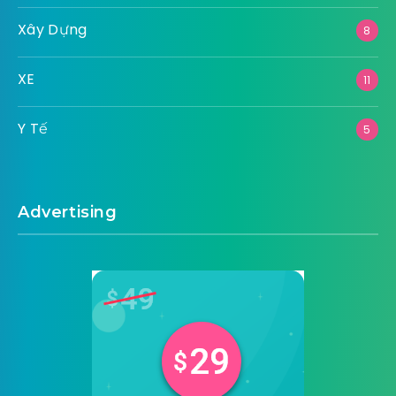
Xây Dựng
8
XE
11
Y Tế
5
Advertising