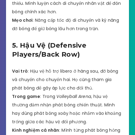
thiếu. Mình luyện cách di chuyển nhân vật để đón
bóng chính xác hơn.
Mẹo chơi
: Nâng cấp tốc độ di chuyển và kỹ năng
đỡ bóng để giữ bóng lâu hơn trong trận.
5. Hậu Vệ (Defensive
Players/Back Row)
Vai trò
: Hậu vệ hỗ trợ libero ở hàng sau, đỡ bóng
và chuyền cho chuyền hai. Họ cũng tham gia
phát bóng để gây áp lực cho đối thủ.
Trong game
: Trong
Volleyball Arena
, hậu vệ
thường đảm nhận phát bóng chiến thuật. Mình
hay dùng phát bóng xoáy hoặc nhắm vào khoảng
trống giữa các hậu vệ đối phương.
Kinh nghiệm cá nhân
: Mình từng phát bóng hỏng