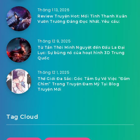
Tháng 1 13, 2026
Review Truyện Hot: Mối Tình Thanh Xuân
Vườn Trường Đáng Đọc Nhất. Yêu cầu:
Tháng 12 9, 2025
Từ Tần Thời Minh Nguyệt đến Đấu La Đại
Lục: Sự bùng nổ của hoạt hình 3D Trung
Quốc
Tháng 12 1, 2025
Thế Giới Đa Sắc: Góc Tâm Sự Về Việc “Đắm
Chìm” Trong Truyện Đam Mỹ Tại Blog
Truyện Mới
Tag Cloud