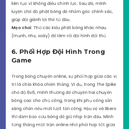
liên tục vì không điều chỉnh lực. Sau đó, mình
luyện chế độ phát bóng để nhắm góc chính xác,
giúp đội giành lợi thế từ đầu.
Mẹo chơi
: Thử các kiểu phát bóng khác nhau
(mạnh, nhẹ, xoáy) để làm rối đội hình đối thủ.
6. Phối Hợp Đội Hình Trong
Game
Trong bóng chuyền online, sự phối hợp giữa các vị
trí là chìa khóa chiến thắng. Ví dụ, trong
The Spike
chế độ 6v6, mình thường để chuyền hai chuyền
bóng cao cho chủ công, trong khi phụ công sẵn
sàng chắn nếu mất lượt tấn công. Hậu vệ và libero
thì đảm bảo cứu bóng để giữ nhịp trận đấu. Mình
từng thắng một trận online nhờ phối hợp tốt giữa