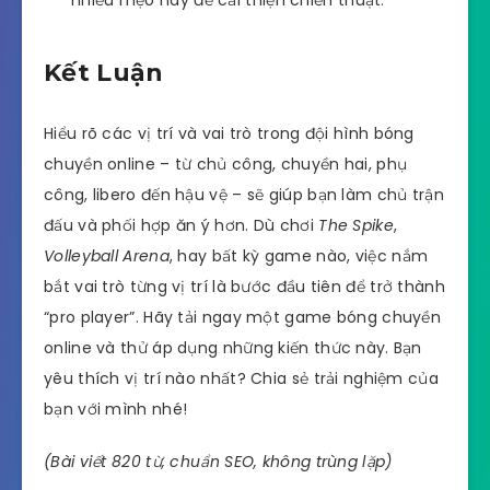
Kết Luận
Hiểu rõ các vị trí và vai trò trong đội hình bóng
chuyền online – từ chủ công, chuyền hai, phụ
công, libero đến hậu vệ – sẽ giúp bạn làm chủ trận
đấu và phối hợp ăn ý hơn. Dù chơi
The Spike
,
Volleyball Arena
, hay bất kỳ game nào, việc nắm
bắt vai trò từng vị trí là bước đầu tiên để trở thành
“pro player”. Hãy tải ngay một game bóng chuyền
online và thử áp dụng những kiến thức này. Bạn
yêu thích vị trí nào nhất? Chia sẻ trải nghiệm của
bạn với mình nhé!
(Bài viết 820 từ, chuẩn SEO, không trùng lặp)