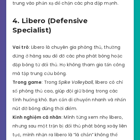
trung vào phản xạ để chặn các pha đập mạnh.
4. Libero (Defensive
Specialist)
Vai trò
: Libero là chuyên gia phòng thủ, thường
đứng ở hàng sau để đỡ các pha phát bóng hoặc
đập bóng từ đối thủ. Họ không tham gia tấn công
mà tập trung cứu bóng.
Trong game
: Trong
Spike Volleyball
, libero có chỉ
số phòng thủ cao, giúp đội giữ bóng trong các
tình huống khó. Bạn cần di chuyển nhanh và nhấn
nút đỡ bóng đúng thời điểm.
Kinh nghiệm cá nhân
: Mình từng xem nhẹ libero,
nhưng sau một trận bị đối thủ phát bóng xoáy liên
tục, mình nhận ra libero là “lá chắn” không thể