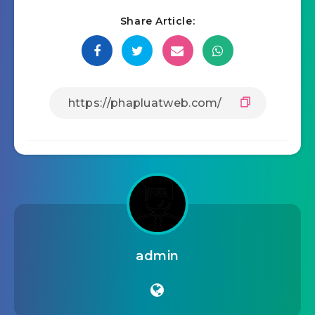
Share Article:
admin