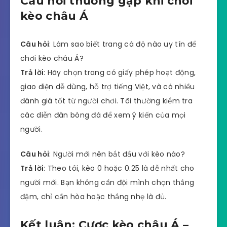
Câu hỏi thường gặp khi chơi
kèo châu Á
Câu hỏi
: Làm sao biết trang cá độ nào uy tín để
chơi kèo châu Á?
Trả lời
: Hãy chọn trang có giấy phép hoạt động,
giao diện dễ dùng, hỗ trợ tiếng Việt, và có nhiều
đánh giá tốt từ người chơi. Tôi thường kiểm tra
các diễn đàn bóng đá để xem ý kiến của mọi
người.
Câu hỏi
: Người mới nên bắt đầu với kèo nào?
Trả lời
: Theo tôi, kèo 0 hoặc 0.25 là dễ nhất cho
người mới. Bạn không cần đội mình chọn thắng
đậm, chỉ cần hòa hoặc thắng nhẹ là đủ.
Kết luận: Cược kèo châu Á –