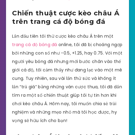
Chiến thuật cược kèo châu Á
trên trang cá độ bóng đá
Lần đầu tiên tôi thử cược kèo châu Á trên một
trang cá độ bóng đá
online, tôi đã bị choáng ngợp
bởi những con số như -0.5, +1.25, hay 0.75. Với một
người yêu bóng đá nhưng mới bước chân vào thế
giới cá độ, tôi cảm thấy như đang lạc vào một mê
cung. Tuy nhiên, sau vài lần thử sức và không ít
lần “trả giá” bằng những ván cược thua, tôi đã dần
tìm ra một số chiến thuật giúp tôi tự tin hơn khi
chơi kèo châu Á. Hôm nay, tôi muốn chia sẻ trải
nghiệm và những mẹo nhỏ mà tôi học được, hy
vọng sẽ hữu ích cho bạn!