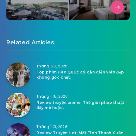
Related Articles
Tháng 5 5, 2026
Top phim Hàn Quốc có dàn diễn viên đẹp
không góc chết.
Tháng 1 15, 2026
Review truyện anime: Thế giới phép thuật
đầy mê hoặc.
Tháng 1 13, 2026
Review Truyện Hot: Mối Tình Thanh Xuân