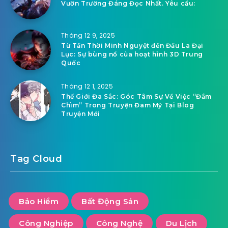
Vườn Trường Đáng Đọc Nhất. Yêu cầu:
Tháng 12 9, 2025
Từ Tần Thời Minh Nguyệt đến Đấu La Đại
Lục: Sự bùng nổ của hoạt hình 3D Trung
Quốc
Tháng 12 1, 2025
Thế Giới Đa Sắc: Góc Tâm Sự Về Việc “Đắm
Chìm” Trong Truyện Đam Mỹ Tại Blog
Truyện Mới
Tag Cloud
Bảo Hiểm
Bất Động Sản
Công Nghiệp
Công Nghệ
Du Lịch