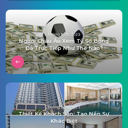
Tháng 8 26, 2023
Người Châu Âu Xem Tỷ Số Bóng
Đá Trực Tiếp Như Thế Nào?
Tháng 8 28, 2023
Thiết Kế Khách Sạn: Tạo Nên Sự
Khác Biệt