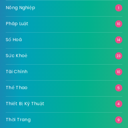
Kiến Thức – Cẩm nang
8
Làm Đẹp
9
Ngoại Thất
11
Nội Thất
42
Nông Nghiệp
1
Pháp Luật
10
Số Hoá
14
Sức Khoẻ
23