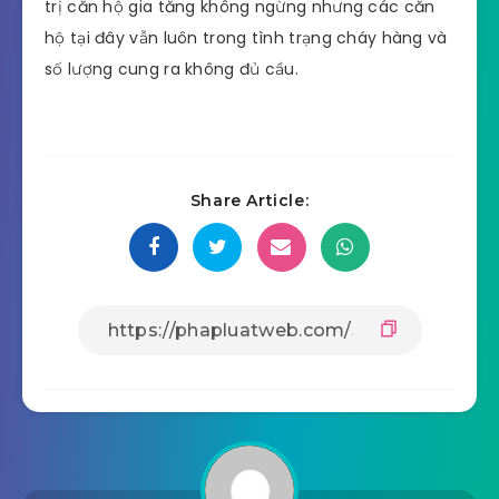
triệu/m2 – 30 triệu/m2.
Năm 2019 giá bán căn hộ tại Quận 9 tăng
lên khoảng từ 26 triệu/m2 – 33 triệu/m2.
Vậy như thống kê ở trên thì mặt bằng chung của
giá bất động sản tại Quận 9 đã liên tục tăng từ
30% đến 40% trong những năm vừa qua. Tuy giá
trị căn hộ gia tăng không ngừng nhưng các căn
hộ tại đây vẫn luôn trong tình trạng cháy hàng và
số lượng cung ra không đủ cầu.
Share Article: