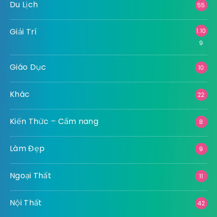
Công Nghệ
64
Công Nghiệp
16
Dịch Vụ
70
Du Lịch
55
Giải Trí
1.10
9
Giáo Dục
10
Khác
22