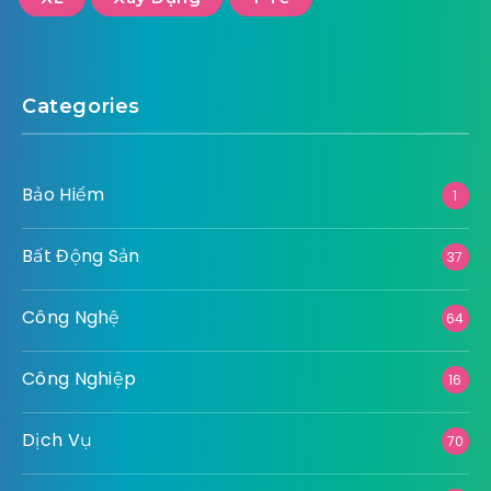
Nội Thất
Pháp Luật
Số Hoá
Sức Khoẻ
Thiết Bị Kỹ Thuật
Thể Thao
Thời Trang
Thực Phẩm - Đồ Uống
Tài Chính
XE
Xây Dựng
Y Tế
Categories
Bảo Hiểm
1
Bất Động Sản
37