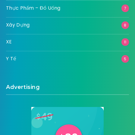
Tài Chính
10
Thể Thao
5
Thiết Bị Kỹ Thuật
4
Thời Trang
9
Thực Phẩm – Đồ Uống
7
Xây Dựng
8
XE
11
Y Tế
5