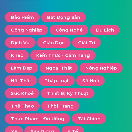
Tháng 1 13, 2025
Bán Condotel tại Hà Nội: Xu hướng đầu tư
BĐS nghỉ dưỡng “hot” nhất hiện nay
Tag Cloud
Bảo Hiểm
Bất Động Sản
Công Nghiệp
Công Nghệ
Du Lịch
Dịch Vụ
Giáo Dục
Giải Trí
Khác
Kiến Thức - Cẩm nang
Làm Đẹp
Ngoại Thất
Nông Nghiệp