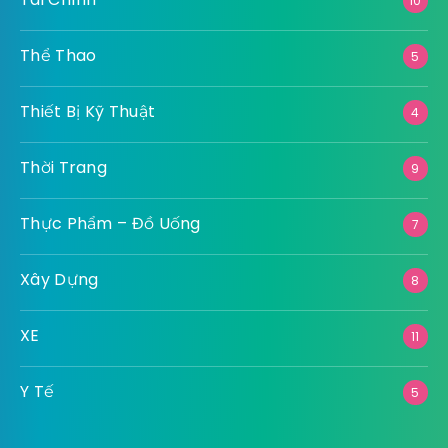
10
Thể Thao
5
Thiết Bị Kỹ Thuật
4
Thời Trang
9
Thực Phẩm – Đồ Uống
7
Xây Dựng
8
XE
11
Y Tế
5