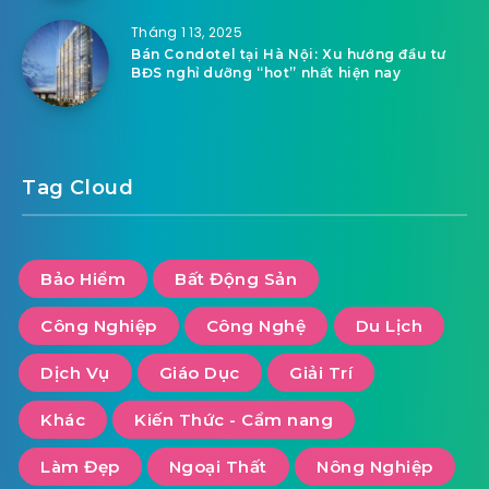
Tháng 1 13, 2025
Bán Condotel tại Hà Nội: Xu hướng đầu tư
BĐS nghỉ dưỡng “hot” nhất hiện nay
Tag Cloud
Bảo Hiểm
Bất Động Sản
Công Nghiệp
Công Nghệ
Du Lịch
Dịch Vụ
Giáo Dục
Giải Trí
Khác
Kiến Thức - Cẩm nang
Làm Đẹp
Ngoại Thất
Nông Nghiệp