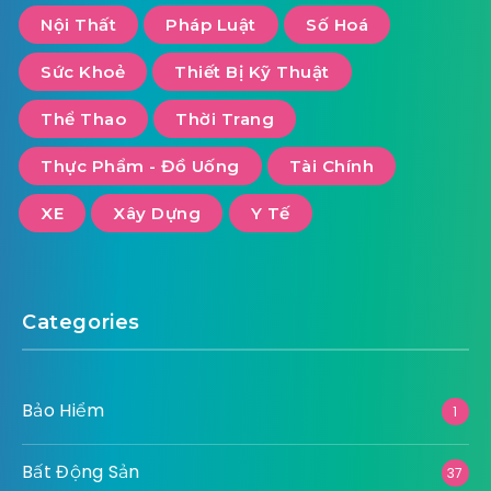
Nội Thất
Pháp Luật
Số Hoá
Sức Khoẻ
Thiết Bị Kỹ Thuật
Thể Thao
Thời Trang
Thực Phẩm - Đồ Uống
Tài Chính
XE
Xây Dựng
Y Tế
Categories
Bảo Hiểm
1
Bất Động Sản
37