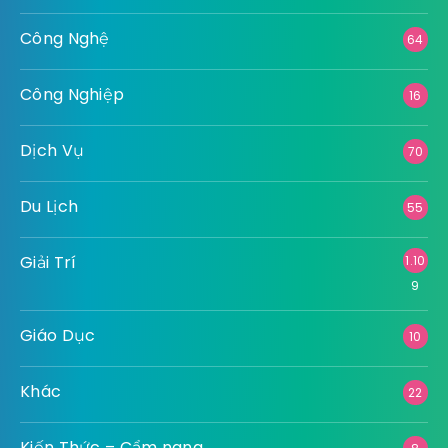
Công Nghệ
64
Công Nghiệp
16
Dịch Vụ
70
Du Lịch
55
Giải Trí
1.10
9
Giáo Dục
10
Khác
22
Kiến Thức – Cẩm nang