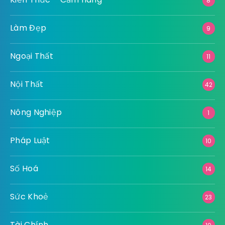
8
Làm Đẹp
9
Ngoại Thất
11
Nội Thất
42
Nông Nghiệp
1
Pháp Luật
10
Số Hoá
14
Sức Khoẻ
23
Tài Chính