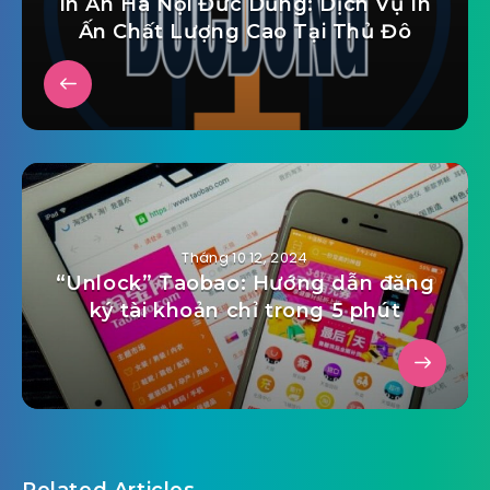
In Ấn Hà Nội Đức Dũng: Dịch Vụ In
Ấn Chất Lượng Cao Tại Thủ Đô
Tháng 10 12, 2024
“Unlock” Taobao: Hướng dẫn đăng
ký tài khoản chỉ trong 5 phút