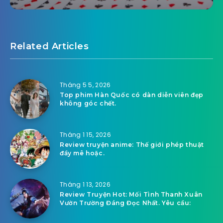
Related Articles
Tháng 5 5, 2026
Top phim Hàn Quốc có dàn diễn viên đẹp
không góc chết.
Tháng 1 15, 2026
Review truyện anime: Thế giới phép thuật
đầy mê hoặc.
Tháng 1 13, 2026
Review Truyện Hot: Mối Tình Thanh Xuân
Vườn Trường Đáng Đọc Nhất. Yêu cầu: