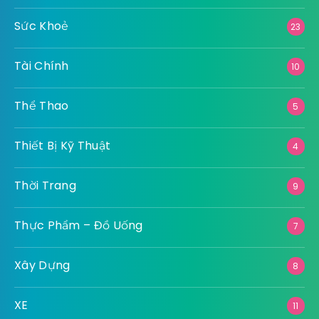
Sức Khoẻ
23
Tài Chính
10
Thể Thao
5
Thiết Bị Kỹ Thuật
4
Thời Trang
9
Thực Phẩm – Đồ Uống
7
Xây Dựng
8
XE
11