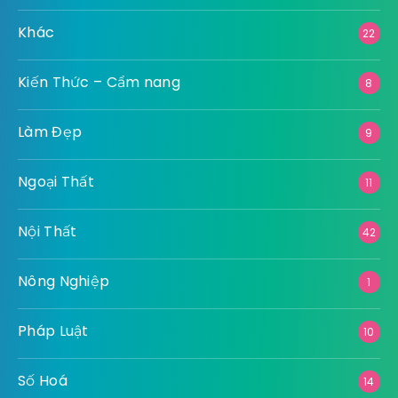
Khác
22
Kiến Thức – Cẩm nang
8
Làm Đẹp
9
Ngoại Thất
11
Nội Thất
42
Nông Nghiệp
1
Pháp Luật
10
Số Hoá
14