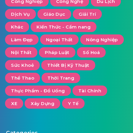
Công Nghiệp
Công Nghệ
Du Lịch
Dịch Vụ
Giáo Dục
Giải Trí
Khác
Kiến Thức - Cẩm nang
Làm Đẹp
Ngoại Thất
Nông Nghiệp
Nội Thất
Pháp Luật
Số Hoá
Sức Khoẻ
Thiết Bị Kỹ Thuật
Thể Thao
Thời Trang
Thực Phẩm - Đồ Uống
Tài Chính
XE
Xây Dựng
Y Tế
Categories