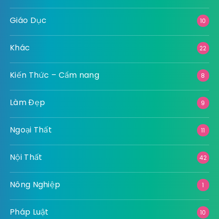
Giáo Dục
10
Khác
22
Kiến Thức – Cẩm nang
8
Làm Đẹp
9
Ngoại Thất
11
Nội Thất
42
Nông Nghiệp
1
Pháp Luật
10