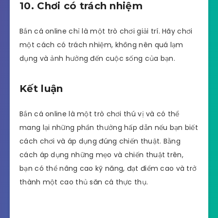
10. Chơi có trách nhiệm
Bắn cá online chỉ là một trò chơi giải trí. Hãy chơi
một cách có trách nhiệm, không nên quá lạm
dụng và ảnh hưởng đến cuộc sống của bạn.
Kết luận
Bắn cá online là một trò chơi thú vị và có thể
mang lại những phần thưởng hấp dẫn nếu bạn biết
cách chơi và áp dụng đúng chiến thuật. Bằng
cách áp dụng những mẹo và chiến thuật trên,
bạn có thể nâng cao kỹ năng, đạt điểm cao và trở
thành một cao thủ săn cá thực thụ.