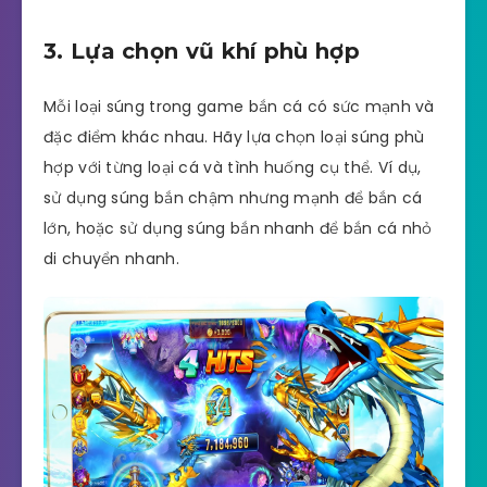
3. Lựa chọn vũ khí phù hợp
Mỗi loại súng trong game bắn cá có sức mạnh và
đặc điểm khác nhau. Hãy lựa chọn loại súng phù
hợp với từng loại cá và tình huống cụ thể. Ví dụ,
sử dụng súng bắn chậm nhưng mạnh để bắn cá
lớn, hoặc sử dụng súng bắn nhanh để bắn cá nhỏ
di chuyển nhanh.