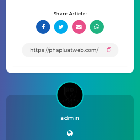
Share Article:
admin