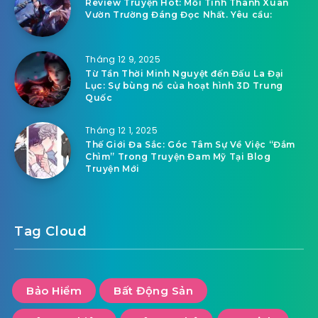
Review Truyện Hot: Mối Tình Thanh Xuân
Vườn Trường Đáng Đọc Nhất. Yêu cầu:
Tháng 12 9, 2025
Từ Tần Thời Minh Nguyệt đến Đấu La Đại
Lục: Sự bùng nổ của hoạt hình 3D Trung
Quốc
Tháng 12 1, 2025
Thế Giới Đa Sắc: Góc Tâm Sự Về Việc “Đắm
Chìm” Trong Truyện Đam Mỹ Tại Blog
Truyện Mới
Tag Cloud
Bảo Hiểm
Bất Động Sản