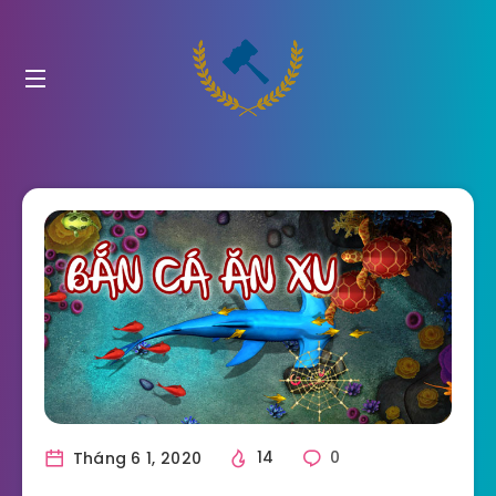
Tháng 6 1, 2020
14
0