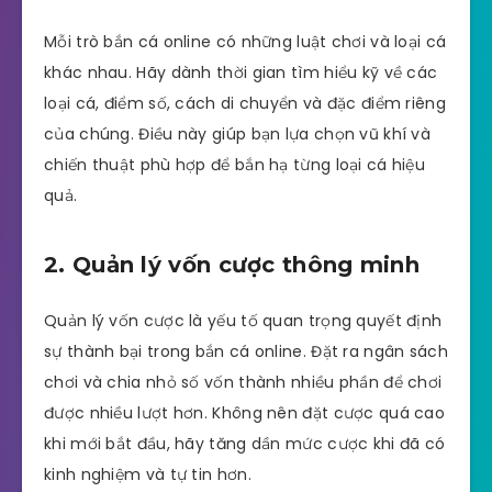
Mỗi trò bắn cá online có những luật chơi và loại cá
khác nhau. Hãy dành thời gian tìm hiểu kỹ về các
loại cá, điểm số, cách di chuyển và đặc điểm riêng
của chúng. Điều này giúp bạn lựa chọn vũ khí và
chiến thuật phù hợp để bắn hạ từng loại cá hiệu
quả.
2. Quản lý vốn cược thông minh
Quản lý vốn cược là yếu tố quan trọng quyết định
sự thành bại trong bắn cá online. Đặt ra ngân sách
chơi và chia nhỏ số vốn thành nhiều phần để chơi
được nhiều lượt hơn. Không nên đặt cược quá cao
khi mới bắt đầu, hãy tăng dần mức cược khi đã có
kinh nghiệm và tự tin hơn.