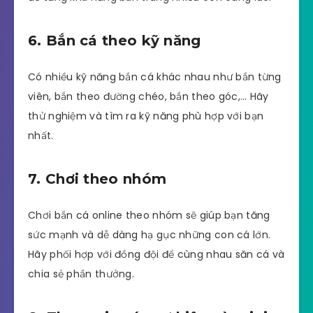
6. Bắn cá theo kỹ năng
Có nhiều kỹ năng bắn cá khác nhau như bắn từng
viên, bắn theo đường chéo, bắn theo góc,… Hãy
thử nghiệm và tìm ra kỹ năng phù hợp với bạn
nhất.
7. Chơi theo nhóm
Chơi bắn cá online theo nhóm sẽ giúp bạn tăng
sức mạnh và dễ dàng hạ gục những con cá lớn.
Hãy phối hợp với đồng đội để cùng nhau săn cá và
chia sẻ phần thưởng.