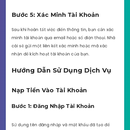
Bước 5: Xác Minh Tài Khoản
Sau khi hoàn tất việc điền thông tin, bạn cần xác
minh tài khoản qua email hoặc số điện thoại. Nhà
cái sẽ gửi một liên kết xác minh hoặc mã xác
nhận để kích hoạt tài khoản của bạn.
Hướng Dẫn Sử Dụng Dịch Vụ
Nạp Tiền Vào Tài Khoản
Bước 1: Đăng Nhập Tài Khoản
Sử dụng tên đăng nhập và mật khẩu đã tạo để