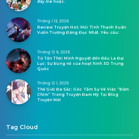
đầy mê hoặc.
Tháng 1 13, 2026
Review Truyện Hot: Mối Tình Thanh Xuân
Vườn Trường Đáng Đọc Nhất. Yêu cầu:
Tháng 12 9, 2025
Từ Tần Thời Minh Nguyệt đến Đấu La Đại
Lục: Sự bùng nổ của hoạt hình 3D Trung
Quốc
Tháng 12 1, 2025
Thế Giới Đa Sắc: Góc Tâm Sự Về Việc “Đắm
Chìm” Trong Truyện Đam Mỹ Tại Blog
Truyện Mới
Tag Cloud