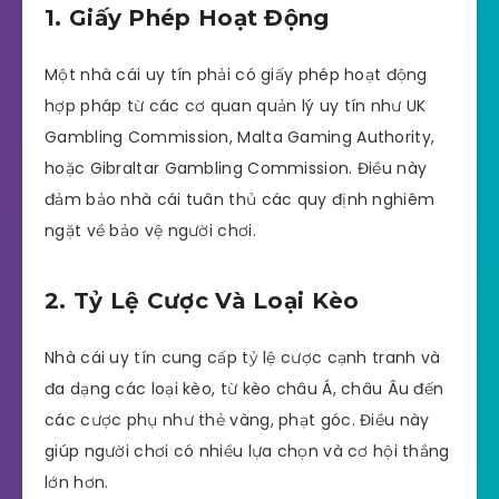
1. Giấy Phép Hoạt Động
Một nhà cái uy tín phải có giấy phép hoạt động
hợp pháp từ các cơ quan quản lý uy tín như UK
Gambling Commission, Malta Gaming Authority,
hoặc Gibraltar Gambling Commission. Điều này
đảm bảo nhà cái tuân thủ các quy định nghiêm
ngặt về bảo vệ người chơi.
2. Tỷ Lệ Cược Và Loại Kèo
Nhà cái uy tín cung cấp tỷ lệ cược cạnh tranh và
đa dạng các loại kèo, từ kèo châu Á, châu Âu đến
các cược phụ như thẻ vàng, phạt góc. Điều này
giúp người chơi có nhiều lựa chọn và cơ hội thắng
lớn hơn.