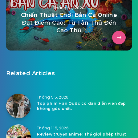
Tháng 6 1, 2020
Chiến Thuật Chơi Bắn Cá Online
Đạt Điểm Cao: Từ Tân Thủ Đến
Cao Thủ
Related Articles
Tháng 5 5, 2026
Top phim Hàn Quốc có dàn diễn viên đẹp
không góc chết.
Tháng 1 15, 2026
Review truyện anime: Thế giới phép thuật