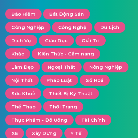
Bảo Hiểm
Bất Động Sản
Công Nghiệp
Công Nghệ
Du Lịch
Dịch Vụ
Giáo Dục
Giải Trí
Khác
Kiến Thức - Cẩm nang
Làm Đẹp
Ngoại Thất
Nông Nghiệp
Nội Thất
Pháp Luật
Số Hoá
Sức Khoẻ
Thiết Bị Kỹ Thuật
Thể Thao
Thời Trang
Thực Phẩm - Đồ Uống
Tài Chính
XE
Xây Dựng
Y Tế