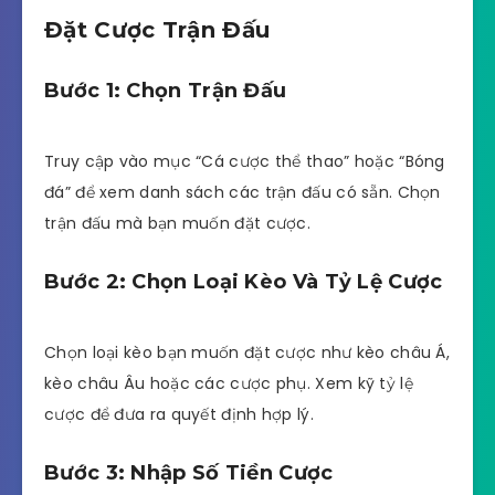
Đặt Cược Trận Đấu
Bước 1: Chọn Trận Đấu
Truy cập vào mục “Cá cược thể thao” hoặc “Bóng
đá” để xem danh sách các trận đấu có sẵn. Chọn
trận đấu mà bạn muốn đặt cược.
Bước 2: Chọn Loại Kèo Và Tỷ Lệ Cược
Chọn loại kèo bạn muốn đặt cược như kèo châu Á,
kèo châu Âu hoặc các cược phụ. Xem kỹ tỷ lệ
cược để đưa ra quyết định hợp lý.
Bước 3: Nhập Số Tiền Cược