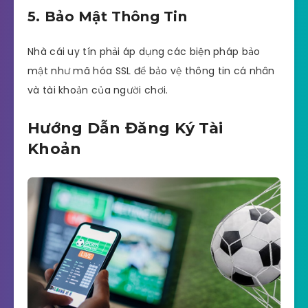
5. Bảo Mật Thông Tin
Nhà cái uy tín phải áp dụng các biện pháp bảo
mật như mã hóa SSL để bảo vệ thông tin cá nhân
và tài khoản của người chơi.
Hướng Dẫn Đăng Ký Tài
Khoản