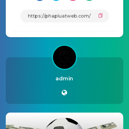
admin