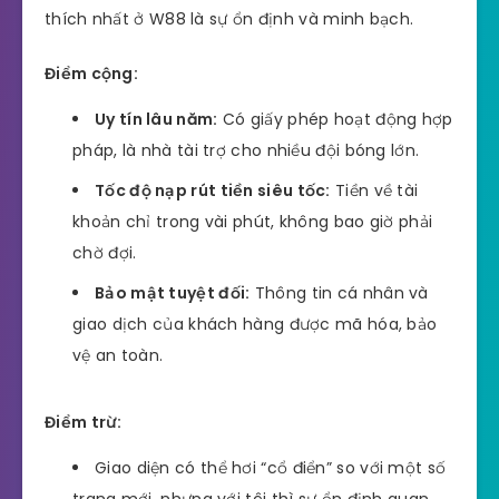
thích nhất ở W88 là sự ổn định và minh bạch.
Điểm cộng:
Uy tín lâu năm:
Có giấy phép hoạt động hợp
pháp, là nhà tài trợ cho nhiều đội bóng lớn.
Tốc độ nạp rút tiền siêu tốc:
Tiền về tài
khoản chỉ trong vài phút, không bao giờ phải
chờ đợi.
Bảo mật tuyệt đối:
Thông tin cá nhân và
giao dịch của khách hàng được mã hóa, bảo
vệ an toàn.
Điểm trừ:
Giao diện có thể hơi “cổ điển” so với một số
trang mới, nhưng với tôi thì sự ổn định quan