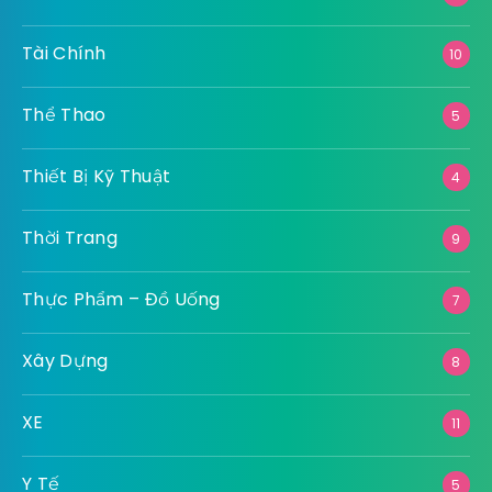
Tài Chính
10
Thể Thao
5
Thiết Bị Kỹ Thuật
4
Thời Trang
9
Thực Phẩm – Đồ Uống
7
Xây Dựng
8
XE
11
Y Tế
5