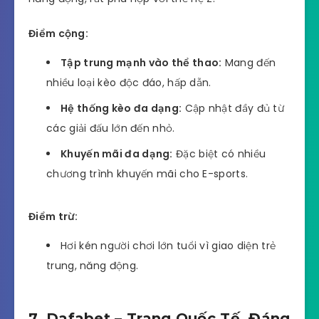
Điểm cộng:
Tập trung mạnh vào thể thao:
Mang đến
nhiều loại kèo độc đáo, hấp dẫn.
Hệ thống kèo đa dạng:
Cập nhật đầy đủ từ
các giải đấu lớn đến nhỏ.
Khuyến mãi đa dạng:
Đặc biệt có nhiều
chương trình khuyến mãi cho E-sports.
Điểm trừ:
Hơi kén người chơi lớn tuổi vì giao diện trẻ
trung, năng động.
7. Dafabet – Trang Quốc Tế, Đáng