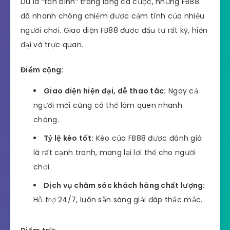
Dù là “tân binh” trong làng cá cược, nhưng FB88
đã nhanh chóng chiếm được cảm tình của nhiều
người chơi. Giao diện FB88 được đầu tư rất kỹ, hiện
đại và trực quan.
Điểm cộng:
Giao diện hiện đại, dễ thao tác:
Ngay cả
người mới cũng có thể làm quen nhanh
chóng.
Tỷ lệ kèo tốt:
Kèo của FB88 được đánh giá
là rất cạnh tranh, mang lại lợi thế cho người
chơi.
Dịch vụ chăm sóc khách hàng chất lượng:
Hỗ trợ 24/7, luôn sẵn sàng giải đáp thắc mắc.