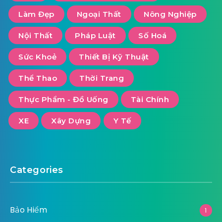
Làm Đẹp
Ngoại Thất
Nông Nghiệp
Nội Thất
Pháp Luật
Số Hoá
Sức Khoẻ
Thiết Bị Kỹ Thuật
Thể Thao
Thời Trang
Thực Phẩm - Đồ Uống
Tài Chính
XE
Xây Dựng
Y Tế
Categories
Bảo Hiểm
1