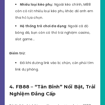
Nhiều loại kèo phụ:
Ngoài kèo chính, M88
còn có rất nhiều loại kèo phụ khác để anh em
tha hồ lựa chọn.
Hệ thống trò chơi đa dạng:
Ngoài cá độ
bóng đá, bạn còn có thể trải nghiệm casino,
slot game…
Điểm trừ:
Đôi khi đường link vào bị chặn, cần phải tìm
link dự phòng.
4. FB88 – “Tân Binh” Nổi Bật, Trải
Nghiệm Đẳng Cấp