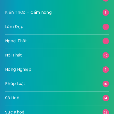
Kiến Thức – Cẩm nang
8
Làm Đẹp
9
Ngoại Thất
11
Nội Thất
42
Nông Nghiệp
1
Pháp Luật
10
Số Hoá
14
Sức Khoẻ
23