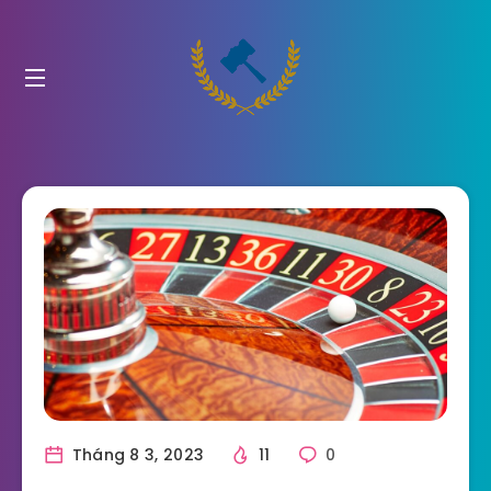
Tháng 8 3, 2023
11
0