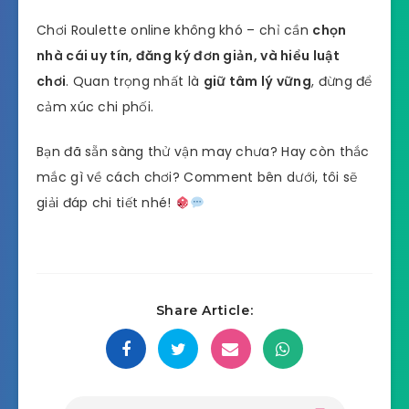
Chơi Roulette online không khó – chỉ cần
chọn
nhà cái uy tín, đăng ký đơn giản, và hiểu luật
chơi
. Quan trọng nhất là
giữ tâm lý vững
, đừng để
cảm xúc chi phối.
Bạn đã sẵn sàng thử vận may chưa? Hay còn thắc
mắc gì về cách chơi? Comment bên dưới, tôi sẽ
giải đáp chi tiết nhé!
Share Article: