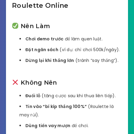
Roulette Online
Nên Làm
Chơi demo trước
để làm quen luật.
Đặt ngân sách
(ví dụ: chỉ chơi 500k/ngày).
Dừng lại khi thắng lớn
(tránh “say thắng”).
Không Nên
Đuổi lỗ
(tăng cược sau khi thua liên tiếp).
Tin vào “bí kíp thắng 100%”
(Roulette là
may rủi).
Dùng tiền vay mượn
để chơi.