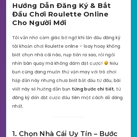
Hướng Dẫn Đăng Ký & Bắt
Đầu Chơi Roulette Online
Cho Người Mới
Tôi vẫn nhớ cảm giác bỡ ngỡ khi lần đầu đăng ký
tài khoản chơi Roulette online – loay hoay không
biết chọn nhà cái nào, nạp tiền ra sao, rồi ngồi
nhìn bàn quay mà không dám đặt cược!
Nếu
bạn cũng đang muốn thử vận may với trò chơi
hấp dẫn này nhưng chưa biết bắt đầu từ đâu, bài
viết này sẽ hướng dẫn bạn
từng bước chi tiết
, từ
đăng ký đến đặt cược đầu tiên một cách dễ dàng
nhất.
1. Chọn Nhà Cái Uy Tín – Bước