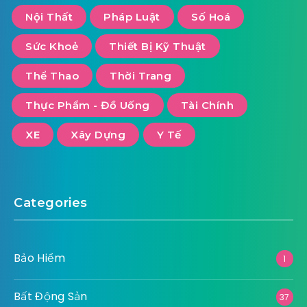
Nội Thất
Pháp Luật
Số Hoá
Sức Khoẻ
Thiết Bị Kỹ Thuật
Thể Thao
Thời Trang
Thực Phẩm - Đồ Uống
Tài Chính
XE
Xây Dựng
Y Tế
Categories
Bảo Hiểm
1
Bất Động Sản
37