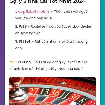
Gợi ý 3 Nhà Cái Tốt Nhất 2024
app 8xbet mobile
– Thân thiện với người
Việt, thưởng nạp 100%.
W88
– Roulette trực tiếp (Live) đẹp, dealer
chuyên nghiệp.
188Bet
– Rút tiền nhanh, tỷ lệ trả thưởng
cao.
*
Tôi dùng Fun88 vì dễ đăng ký, nạp/rút tiền
nhanh. Bạn có thể chọn tùy theo nhu cầu!*