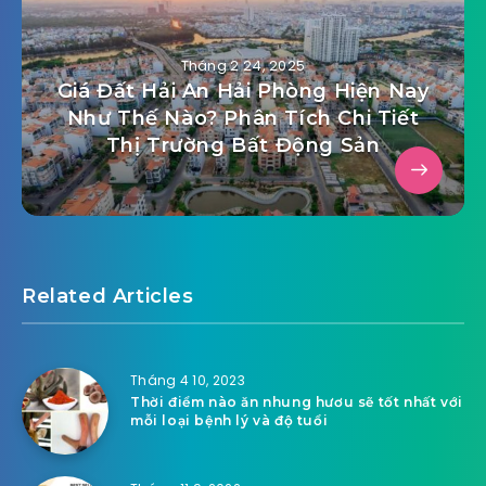
Tháng 2 24, 2025
Giá Đất Hải An Hải Phòng Hiện Nay
Như Thế Nào? Phân Tích Chi Tiết
Thị Trường Bất Động Sản
Related Articles
Tháng 4 10, 2023
Thời điểm nào ăn nhung hươu sẽ tốt nhất với
mỗi loại bệnh lý và độ tuổi