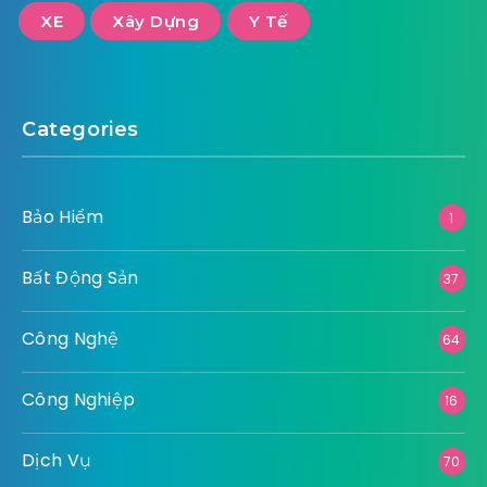
XE
Xây Dựng
Y Tế
Categories
Bảo Hiểm
1
Bất Động Sản
37
Công Nghệ
64
Công Nghiệp
16
Dịch Vụ
70