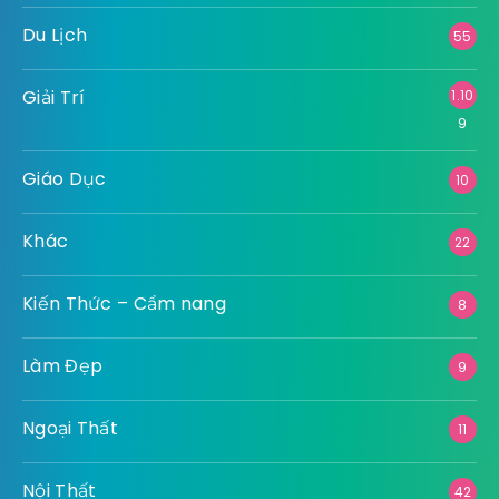
Du Lịch
55
Giải Trí
1.10
9
Giáo Dục
10
Khác
22
Kiến Thức – Cẩm nang
8
Làm Đẹp
9
Ngoại Thất
11
Nội Thất
42