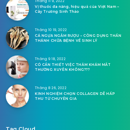
Tháng 11 9, 2022
Vị thuốc đa năng, hiệu quả của Việt Nam –
Cây Trường Sinh Thảo
Tháng 10 19, 2022
CÁ NGỰA NGÂM RƯỢU – CÔNG DỤNG THẦN
THÁNH CHỮA BỆNH VỀ SINH LÝ
Tháng 9 18, 2022
CÓ CẦN THIẾT VIỆC THĂM KHÁM MẮT
THƯỜNG XUYÊN KHÔNG???
Tháng 8 26, 2022
KINH NGHIỆM CHỌN COLLAGEN DỄ HẤP
THU TỪ CHUYÊN GIA
Tag Cloud