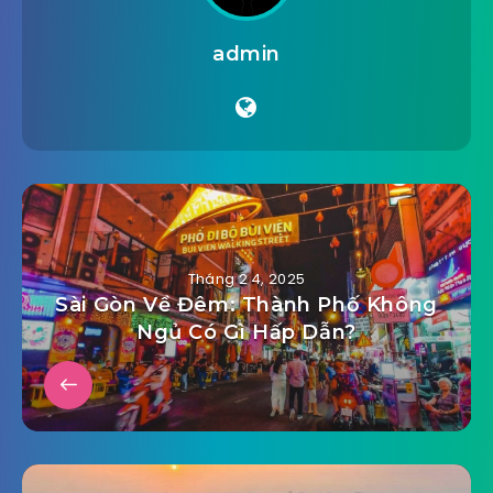
admin
Tháng 2 4, 2025
Sài Gòn Về Đêm: Thành Phố Không
Ngủ Có Gì Hấp Dẫn?