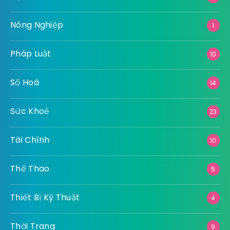
Nông Nghiệp
1
Pháp Luật
10
Số Hoá
14
Sức Khoẻ
23
Tài Chính
10
Thể Thao
5
Thiết Bị Kỹ Thuật
4
Thời Trang
9