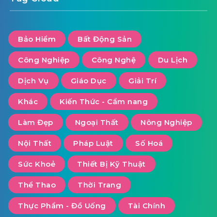
Bảo Hiểm
Bất Động Sản
Công Nghiệp
Công Nghệ
Du Lịch
Dịch Vụ
Giáo Dục
Giải Trí
Khác
Kiến Thức - Cẩm nang
Làm Đẹp
Ngoại Thất
Nông Nghiệp
Nội Thất
Pháp Luật
Số Hoá
Sức Khoẻ
Thiết Bị Kỹ Thuật
Thể Thao
Thời Trang
Thực Phẩm - Đồ Uống
Tài Chính