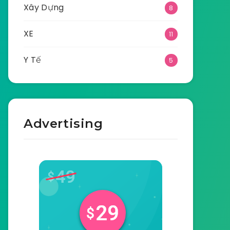
Xây Dựng
8
XE
11
Y Tế
5
Advertising