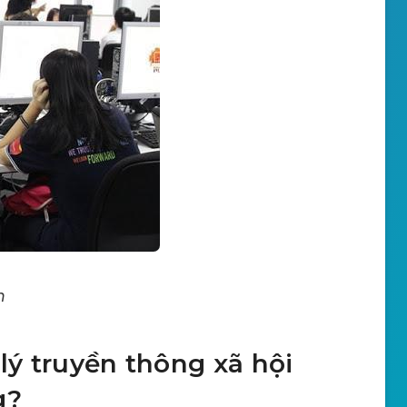
m
 lý truyền thông xã hội
g?