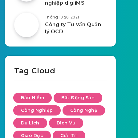
nghiệp digiiMS
Tháng 10 26, 2021
Công ty Tư vấn Quản
lý OCD
Tag Cloud
Bảo Hiểm
Bất Động Sản
Công Nghiệp
Công Nghệ
Du Lịch
Dịch Vụ
Giáo Dục
Giải Trí