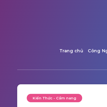
Trang chủ
Công N
Kiến Thức - Cẩm nang