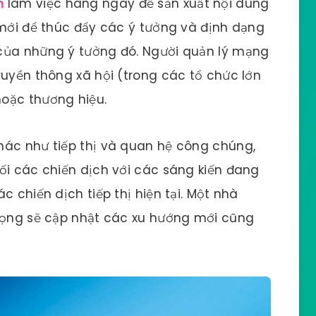
m
làm việc hàng ngày để sản xuất nội dung
 mới để thúc đẩy các ý tưởng và định dạng
của những ý tưởng đó. Người quản lý mạng
ruyền thông xã hội (trong các tổ chức lớn
hoặc thương hiệu.
hác như tiếp thị và quan hệ công chúng,
i các chiến dịch với các sáng kiến ​​đang
c chiến dịch tiếp thị hiện tại. Một nhà
 vọng sẽ cập nhật các xu hướng mới cũng