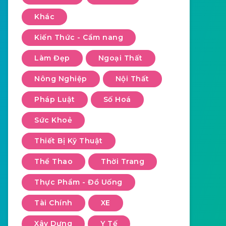
Khác
Kiến Thức - Cẩm nang
Làm Đẹp
Ngoại Thất
Nông Nghiệp
Nội Thất
Pháp Luật
Số Hoá
Sức Khoẻ
Thiết Bị Kỹ Thuật
Thể Thao
Thời Trang
Thực Phẩm - Đồ Uống
Tài Chính
XE
Xây Dựng
Y Tế