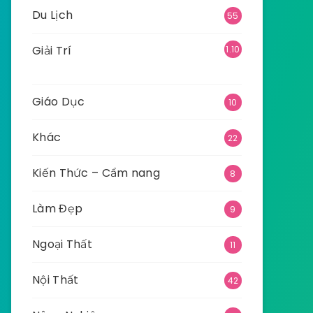
Du Lịch
55
Giải Trí
1.10
9
Giáo Dục
10
Khác
22
Kiến Thức – Cẩm nang
8
Làm Đẹp
9
Ngoại Thất
11
Nội Thất
42