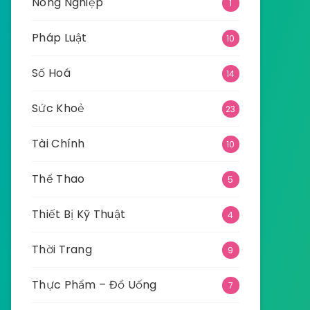
Nông Nghiệp
1
Pháp Luật
10
Số Hoá
14
Sức Khoẻ
23
Tài Chính
10
Thể Thao
5
Thiết Bị Kỹ Thuật
4
Thời Trang
9
Thực Phẩm – Đồ Uống
7