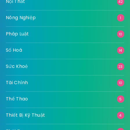
Nội Thất
42
Nông Nghiệp
1
Pháp Luật
10
Số Hoá
14
Sức Khoẻ
23
Tài Chính
10
Thể Thao
5
Thiết Bị Kỹ Thuật
4