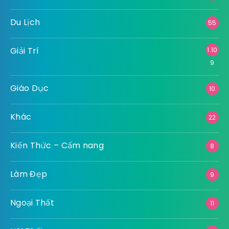
Du Lịch
55
Giải Trí
1.10
9
Giáo Dục
10
Khác
22
Kiến Thức – Cẩm nang
8
Làm Đẹp
9
Ngoại Thất
11