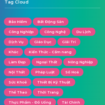
Tag Cloud
Bảo Hiểm
Bất Động Sản
Công Nghiệp
Công Nghệ
Du Lịch
Dịch Vụ
Giáo Dục
Giải Trí
Khác
Kiến Thức - Cẩm nang
Làm Đẹp
Ngoại Thất
Nông Nghiệp
Nội Thất
Pháp Luật
Số Hoá
Sức Khoẻ
Thiết Bị Kỹ Thuật
Thể Thao
Thời Trang
Thực Phẩm - Đồ Uống
Tài Chính