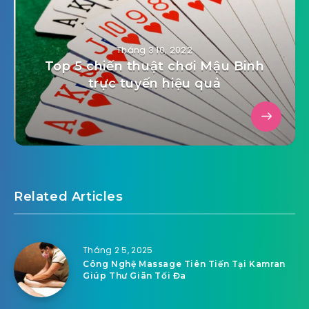
Tháng 3 10, 2022
Top 5 chiến thuật chơi Mậu Binh
trực tuyến hiệu quả
Related Articles
Tháng 2 5, 2025
Công Nghệ Massage Tiên Tiến Tại Kamran
Giúp Thư Giãn Tối Đa