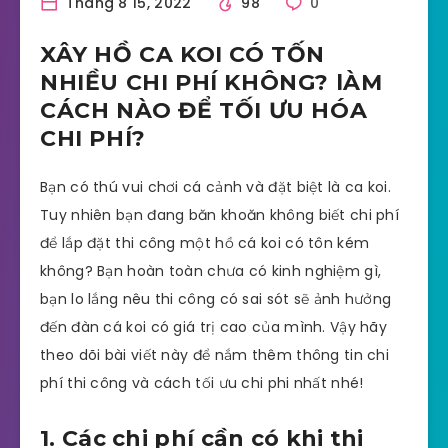
Tháng 8 15, 2022
98
0
XÂY HỒ CA KOI CÓ TỐN
NHIỀU CHI PHÍ KHÔNG? lÀM
CÁCH NÀO ĐỂ TỐI ƯU HÓA
CHI PHÍ?
Bạn có thú vui chơi cá cảnh và đặt biệt là ca koi.
Tuy nhiên bạn đang băn khoăn không biết chi phí
để lắp đặt thi công một hồ cá koi có tôn kém
không? Bạn hoàn toàn chưa có kinh nghiệm gì,
bạn lo lắng nêu thi công có sai sót sẽ ảnh hưởng
đến đàn cá koi có giá trị cao của mình. Vậy hãy
theo dõi bài viết này để nắm thêm thông tin chi
phí thi công và cách tối ưu chi phi nhất nhé!
1. Các chi phí cần có khi thi