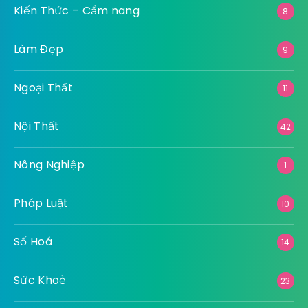
Kiến Thức – Cẩm nang
8
Làm Đẹp
9
Ngoại Thất
11
Nội Thất
42
Nông Nghiệp
1
Pháp Luật
10
Số Hoá
14
Sức Khoẻ
23