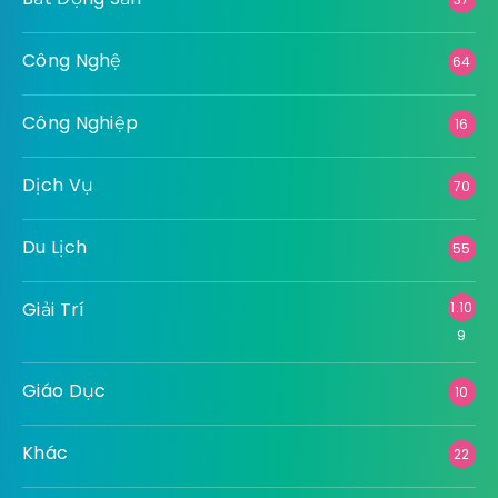
Công Nghệ
64
Công Nghiệp
16
Dịch Vụ
70
Du Lịch
55
Giải Trí
1.10
9
Giáo Dục
10
Khác
22