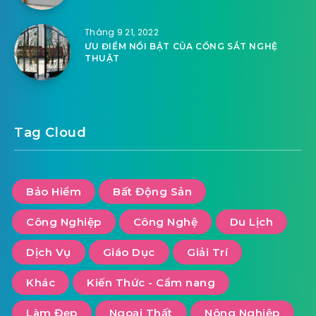
Tháng 9 21, 2022
ƯU ĐIỂM NỔI BẬT CỦA CỔNG SẮT NGHỆ
THUẬT
Tag Cloud
Bảo Hiểm
Bất Động Sản
Công Nghiệp
Công Nghệ
Du Lịch
Dịch Vụ
Giáo Dục
Giải Trí
Khác
Kiến Thức - Cẩm nang
Làm Đẹp
Ngoại Thất
Nông Nghiệp