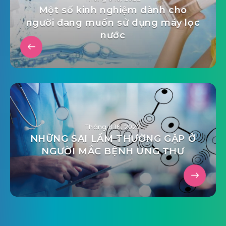
Một số kinh nghiệm dành cho
người đang muốn sử dụng máy lọc
nước
Tháng 8 16, 2022
NHỮNG SAI LẦM THƯỜNG GẶP Ở
NGƯỜI MẮC BỆNH UNG THƯ