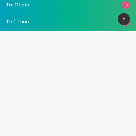
Tài Chính
10
Thể Thao
5
Thiết Bị Kỹ Thuật
4
Thời Trang
9
Thực Phẩm – Đồ Uống
7
Xây Dựng
8
XE
11
Y Tế
5