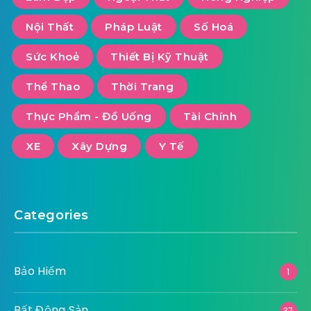
Nội Thất
Pháp Luật
Số Hoá
Sức Khoẻ
Thiết Bị Kỹ Thuật
Thể Thao
Thời Trang
Thực Phẩm - Đồ Uống
Tài Chính
XE
Xây Dựng
Y Tế
Categories
Bảo Hiểm
1
Bất Động Sản
37