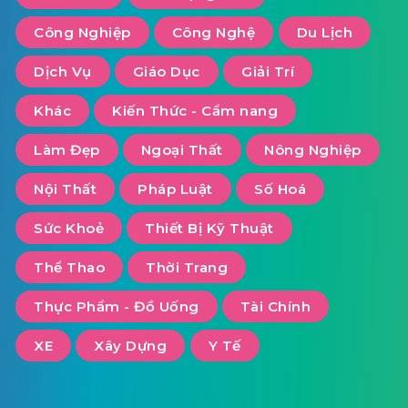
Công Nghiệp
Công Nghệ
Du Lịch
Dịch Vụ
Giáo Dục
Giải Trí
Khác
Kiến Thức - Cẩm nang
Làm Đẹp
Ngoại Thất
Nông Nghiệp
Nội Thất
Pháp Luật
Số Hoá
Sức Khoẻ
Thiết Bị Kỹ Thuật
Thể Thao
Thời Trang
Thực Phẩm - Đồ Uống
Tài Chính
XE
Xây Dựng
Y Tế