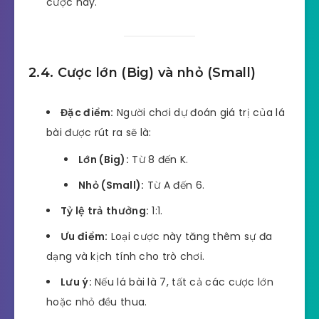
cược này.
2.4. Cược lớn (Big) và nhỏ (Small)
Đặc điểm:
Người chơi dự đoán giá trị của lá
bài được rút ra sẽ là:
Lớn (Big):
Từ 8 đến K.
Nhỏ (Small):
Từ A đến 6.
Tỷ lệ trả thưởng:
1:1.
Ưu điểm:
Loại cược này tăng thêm sự đa
dạng và kịch tính cho trò chơi.
Lưu ý:
Nếu lá bài là 7, tất cả các cược lớn
hoặc nhỏ đều thua.