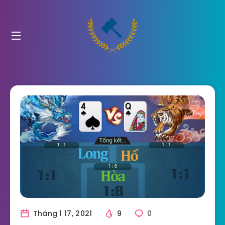
Tháng 1 17, 2021
9
0