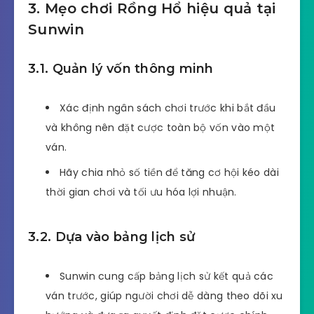
3. Mẹo chơi Rồng Hổ hiệu quả tại
Sunwin
3.1. Quản lý vốn thông minh
Xác định ngân sách chơi trước khi bắt đầu
và không nên đặt cược toàn bộ vốn vào một
ván.
Hãy chia nhỏ số tiền để tăng cơ hội kéo dài
thời gian chơi và tối ưu hóa lợi nhuận.
3.2. Dựa vào bảng lịch sử
Sunwin cung cấp bảng lịch sử kết quả các
ván trước, giúp người chơi dễ dàng theo dõi xu