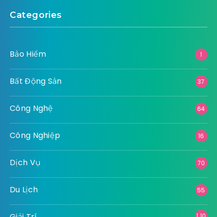
Categories
Bảo Hiểm
1
Bất Động Sản
37
Công Nghệ
64
Công Nghiệp
16
Dịch Vụ
70
Du Lịch
55
Giải Trí
1.10