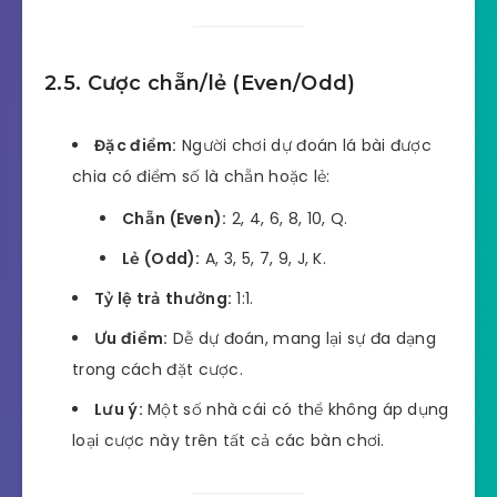
2.5. Cược chẵn/lẻ (Even/Odd)
Đặc điểm:
Người chơi dự đoán lá bài được
chia có điểm số là chẵn hoặc lẻ:
Chẵn (Even):
2, 4, 6, 8, 10, Q.
Lẻ (Odd):
A, 3, 5, 7, 9, J, K.
Tỷ lệ trả thưởng:
1:1.
Ưu điểm:
Dễ dự đoán, mang lại sự đa dạng
trong cách đặt cược.
Lưu ý:
Một số nhà cái có thể không áp dụng
loại cược này trên tất cả các bàn chơi.