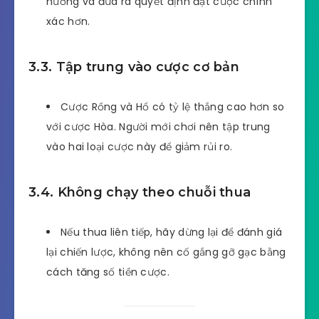
hướng và đưa ra quyết định đặt cược chính
xác hơn.
3.3. Tập trung vào cược cơ bản
Cược Rồng và Hổ có tỷ lệ thắng cao hơn so
với cược Hòa. Người mới chơi nên tập trung
vào hai loại cược này để giảm rủi ro.
3.4. Không chạy theo chuỗi thua
Nếu thua liên tiếp, hãy dừng lại để đánh giá
lại chiến lược, không nên cố gắng gỡ gạc bằng
cách tăng số tiền cược.