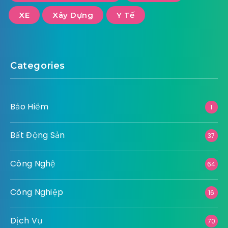
XE
Xây Dựng
Y Tế
Categories
Bảo Hiểm
1
Bất Động Sản
37
Công Nghệ
64
Công Nghiệp
16
Dịch Vụ
70