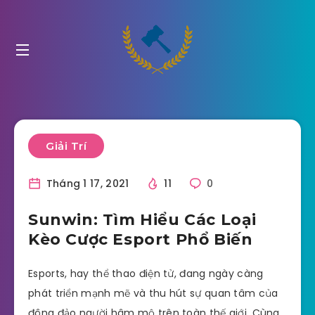
Giải Trí
Tháng 1 17, 2021
11
0
Sunwin: Tìm Hiểu Các Loại
Kèo Cược Esport Phổ Biến
Esports, hay thể thao điện tử, đang ngày càng
phát triển mạnh mẽ và thu hút sự quan tâm của
đông đảo người hâm mộ trên toàn thế giới. Cùng