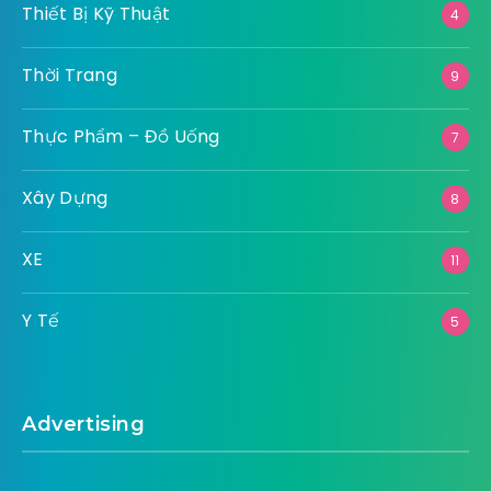
Thiết Bị Kỹ Thuật
4
Thời Trang
9
Thực Phẩm – Đồ Uống
7
Xây Dựng
8
XE
11
Y Tế
5
Advertising