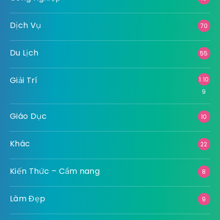
Dịch Vụ
70
Du Lịch
55
Giải Trí
1.10
9
Giáo Dục
10
Khác
22
Kiến Thức – Cẩm nang
8
Làm Đẹp
9