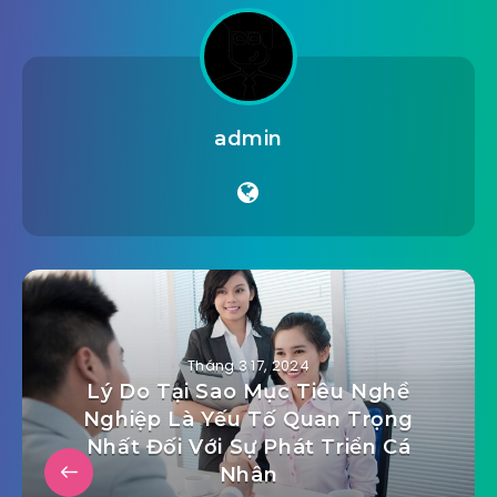
admin
Tháng 3 17, 2024
Lý Do Tại Sao Mục Tiêu Nghề
Nghiệp Là Yếu Tố Quan Trọng
Nhất Đối Với Sự Phát Triển Cá
Nhân