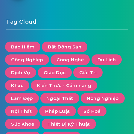
Tag Cloud
Bảo Hiểm
Bất Động Sản
Công Nghiệp
Công Nghệ
Du Lịch
Dịch Vụ
Giáo Dục
Giải Trí
Khác
Kiến Thức - Cẩm nang
Làm Đẹp
Ngoại Thất
Nông Nghiệp
Nội Thất
Pháp Luật
Số Hoá
Sức Khoẻ
Thiết Bị Kỹ Thuật