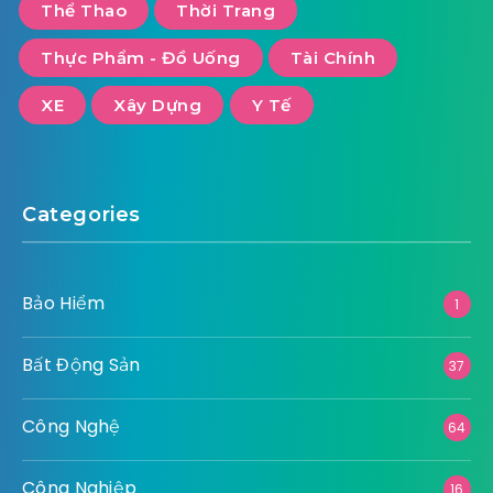
Thể Thao
Thời Trang
Thực Phẩm - Đồ Uống
Tài Chính
XE
Xây Dựng
Y Tế
Categories
Bảo Hiểm
1
Bất Động Sản
37
Công Nghệ
64
Công Nghiệp
16