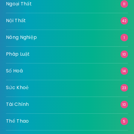
Ngoại Thất
11
Nội Thất
42
Nông Nghiệp
1
Pháp Luật
10
Số Hoá
14
Sức Khoẻ
23
Tài Chính
10
Thể Thao
5