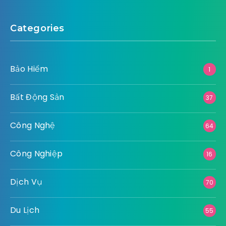
Categories
Bảo Hiểm
1
Bất Động Sản
37
Công Nghệ
64
Công Nghiệp
16
Dịch Vụ
70
Du Lịch
55