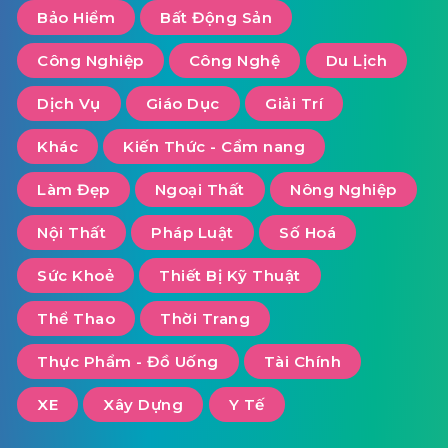
Bảo Hiểm
Bất Động Sản
Công Nghiệp
Công Nghệ
Du Lịch
Dịch Vụ
Giáo Dục
Giải Trí
Khác
Kiến Thức - Cẩm nang
Làm Đẹp
Ngoại Thất
Nông Nghiệp
Nội Thất
Pháp Luật
Số Hoá
Sức Khoẻ
Thiết Bị Kỹ Thuật
Thể Thao
Thời Trang
Thực Phẩm - Đồ Uống
Tài Chính
XE
Xây Dựng
Y Tế