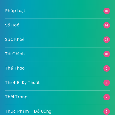
Pháp Luật
10
Số Hoá
14
Sức Khoẻ
23
Tài Chính
10
Thể Thao
5
Thiết Bị Kỹ Thuật
4
Thời Trang
9
Thực Phẩm – Đồ Uống
7