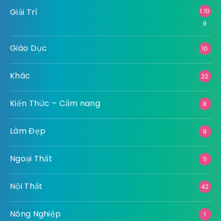
Giải Trí
1.10
9
Giáo Dục
10
Khác
22
Kiến Thức – Cẩm nang
8
Làm Đẹp
9
Ngoại Thất
11
Nội Thất
42
Nông Nghiệp
1