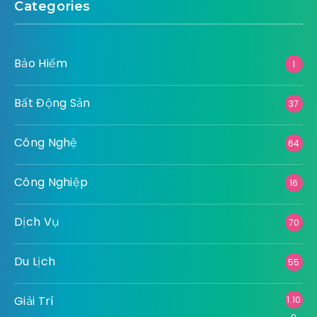
Categories
Bảo Hiểm
1
Bất Động Sản
37
Công Nghệ
64
Công Nghiệp
16
Dịch Vụ
70
Du Lịch
55
Giải Trí
1.10