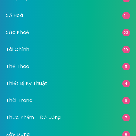
Số Hoá
14
Sức Khoẻ
23
Tài Chính
10
Thể Thao
5
Thiết Bị Kỹ Thuật
4
Thời Trang
9
Thực Phẩm – Đồ Uống
7
Xây Dựng
8