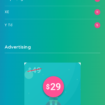
XE
11
Y Tế
5
Advertising