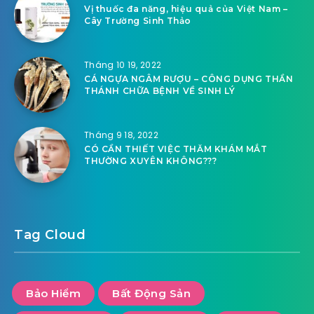
Vị thuốc đa năng, hiệu quả của Việt Nam –
Cây Trường Sinh Thảo
Tháng 10 19, 2022
CÁ NGỰA NGÂM RƯỢU – CÔNG DỤNG THẦN
THÁNH CHỮA BỆNH VỀ SINH LÝ
Tháng 9 18, 2022
CÓ CẦN THIẾT VIỆC THĂM KHÁM MẮT
THƯỜNG XUYÊN KHÔNG???
Tag Cloud
Bảo Hiểm
Bất Động Sản