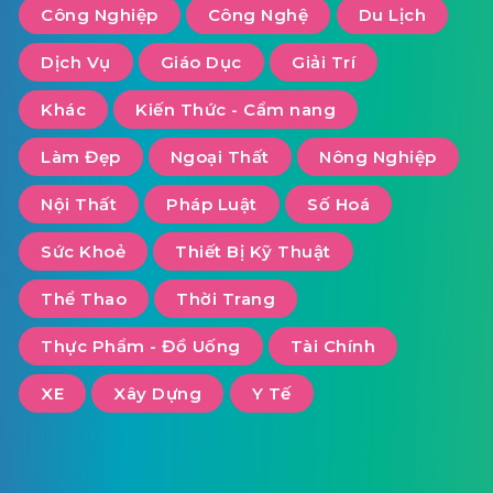
Công Nghiệp
Công Nghệ
Du Lịch
Dịch Vụ
Giáo Dục
Giải Trí
Khác
Kiến Thức - Cẩm nang
Làm Đẹp
Ngoại Thất
Nông Nghiệp
Nội Thất
Pháp Luật
Số Hoá
Sức Khoẻ
Thiết Bị Kỹ Thuật
Thể Thao
Thời Trang
Thực Phẩm - Đồ Uống
Tài Chính
XE
Xây Dựng
Y Tế