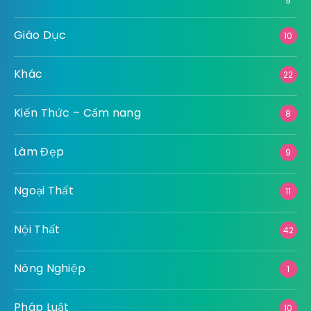
9
Giáo Dục
10
Khác
22
Kiến Thức – Cẩm nang
8
Làm Đẹp
9
Ngoại Thất
11
Nội Thất
42
Nông Nghiệp
1
Pháp Luật
10