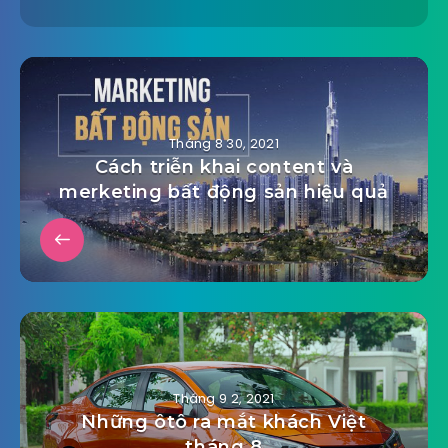
Tháng 8 30, 2021
Cách triễn khai content và
merketing bất động sản hiệu quả
Tháng 9 2, 2021
Những ôtô ra mắt khách Việt
tháng 8