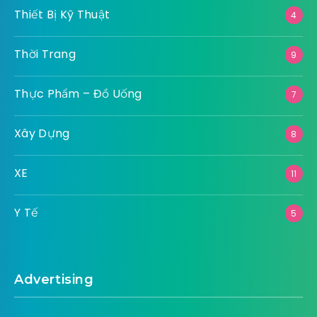
Thiết Bị Kỹ Thuật
4
Thời Trang
9
Thực Phẩm – Đồ Uống
7
Xây Dựng
8
XE
11
Y Tế
5
Advertising