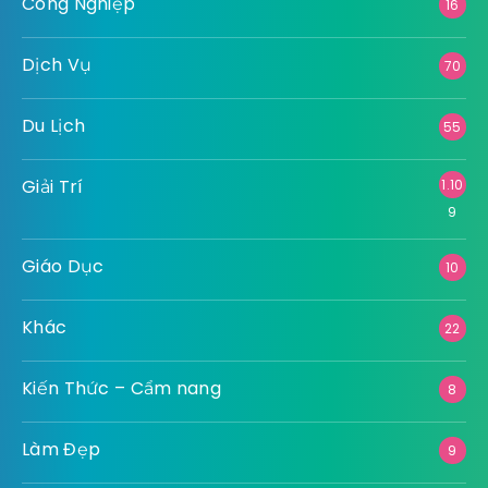
Công Nghiệp
16
Dịch Vụ
70
Du Lịch
55
Giải Trí
1.10
9
Giáo Dục
10
Khác
22
Kiến Thức – Cẩm nang
8
Làm Đẹp
9