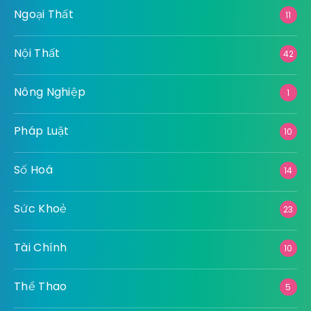
Ngoại Thất
11
Nội Thất
42
Nông Nghiệp
1
Pháp Luật
10
Số Hoá
14
Sức Khoẻ
23
Tài Chính
10
Thể Thao
5