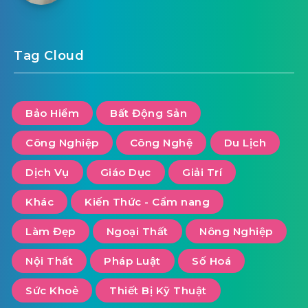
Tag Cloud
Bảo Hiểm
Bất Động Sản
Công Nghiệp
Công Nghệ
Du Lịch
Dịch Vụ
Giáo Dục
Giải Trí
Khác
Kiến Thức - Cẩm nang
Làm Đẹp
Ngoại Thất
Nông Nghiệp
Nội Thất
Pháp Luật
Số Hoá
Sức Khoẻ
Thiết Bị Kỹ Thuật