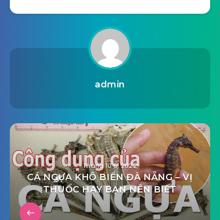
admin
Tháng 10 6, 2022
CÁ NGỰA KHÔ BIỂN ĐÀ NẴNG – VỊ
THUỐC HAY BẠN NÊN BIẾT