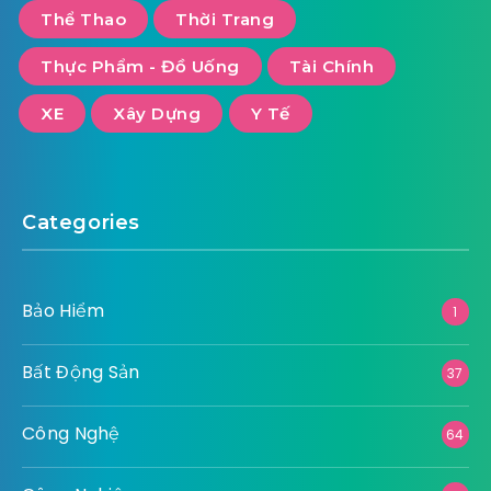
Thể Thao
Thời Trang
Thực Phẩm - Đồ Uống
Tài Chính
XE
Xây Dựng
Y Tế
Categories
Bảo Hiểm
1
Bất Động Sản
37
Công Nghệ
64