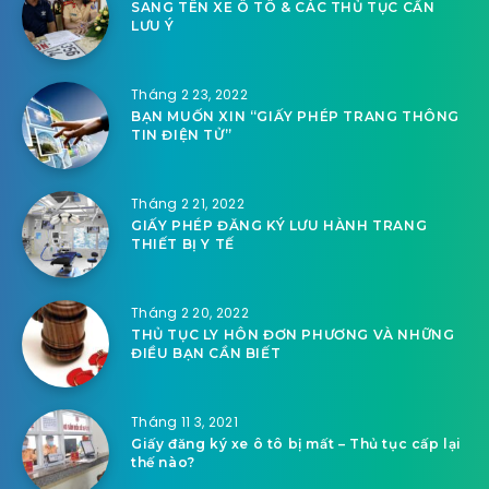
SANG TÊN XE Ô TÔ & CÁC THỦ TỤC CẦN
LƯU Ý
Tháng 2 23, 2022
BẠN MUỐN XIN “GIẤY PHÉP TRANG THÔNG
TIN ĐIỆN TỬ”
Tháng 2 21, 2022
GIẤY PHÉP ĐĂNG KÝ LƯU HÀNH TRANG
THIẾT BỊ Y TẾ
Tháng 2 20, 2022
THỦ TỤC LY HÔN ĐƠN PHƯƠNG VÀ NHỮNG
ĐIỀU BẠN CẦN BIẾT
Tháng 11 3, 2021
Giấy đăng ký xe ô tô bị mất – Thủ tục cấp lại
thế nào?