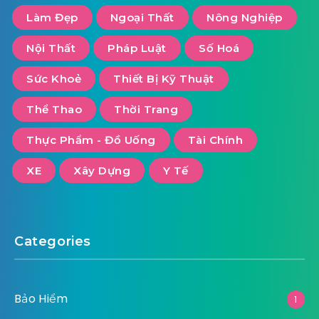
Làm Đẹp
Ngoại Thất
Nông Nghiệp
Nội Thất
Pháp Luật
Số Hoá
Sức Khoẻ
Thiết Bị Kỹ Thuật
Thể Thao
Thời Trang
Thực Phẩm - Đồ Uống
Tài Chính
XE
Xây Dựng
Y Tế
Categories
Bảo Hiểm
1