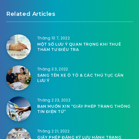
Related Articles
Tháng 10 7, 2022
MỘT SỐ LƯU Ý QUAN TRỌNG KHI THUÊ
THÁM TƯ ĐIỀU TRA
Tháng 3 3, 2022
SANG TÊN XE Ô TÔ & CÁC THỦ TỤC CẦN
LƯU Ý
Tháng 2 23, 2022
BẠN MUỐN XIN “GIẤY PHÉP TRANG THÔNG
TIN ĐIỆN TỬ”
Tháng 2 21, 2022
GIẤY PHÉP ĐĂNG KÝ LƯU HÀNH TRANG