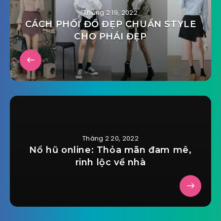
Tháng 2 19, 2022
CÁCH PHỐI ĐỒ ĐẸP CHUẨN STYLE
CHO PHÁI ĐẸP
Tháng 2 20, 2022
Nổ hũ online: Thỏa mãn đam mê,
rinh lộc về nhà