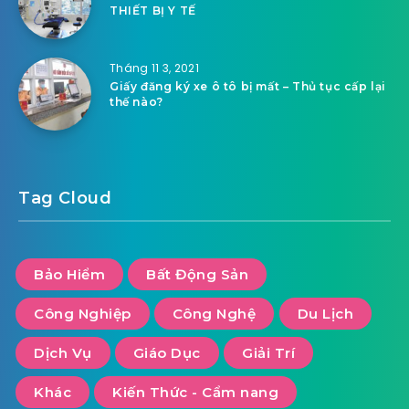
THIẾT BỊ Y TẾ
Tháng 11 3, 2021
Giấy đăng ký xe ô tô bị mất – Thủ tục cấp lại
thế nào?
Tag Cloud
Bảo Hiểm
Bất Động Sản
Công Nghiệp
Công Nghệ
Du Lịch
Dịch Vụ
Giáo Dục
Giải Trí
Khác
Kiến Thức - Cẩm nang