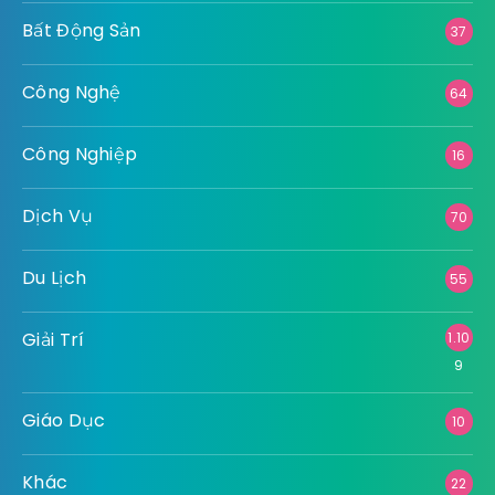
Bất Động Sản
37
Công Nghệ
64
Công Nghiệp
16
Dịch Vụ
70
Du Lịch
55
Giải Trí
1.10
9
Giáo Dục
10
Khác
22