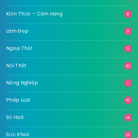
Kiến Thức – Cẩm nang
8
Làm Đẹp
9
Ngoại Thất
11
Nội Thất
42
Nông Nghiệp
1
Pháp Luật
10
Số Hoá
14
Sức Khoẻ
23