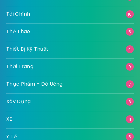
Tài Chính
10
Thể Thao
5
Thiết Bị Kỹ Thuật
4
Thời Trang
9
Thực Phẩm – Đồ Uống
7
Xây Dựng
8
XE
11
Y Tế
5